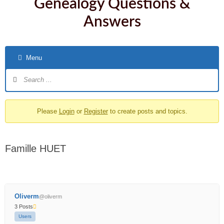
Genealogy Questions &
Answers
Menu
Please
Login
or
Register
to create posts and topics.
Famille HUET
Oliverm
@oliverm
3 Posts
Users